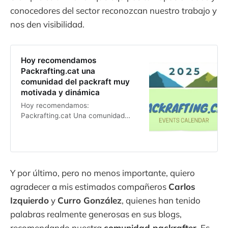
conocedores del sector reconozcan nuestro trabajo y
nos den visibilidad.
Hoy recomendamos
Packrafting.cat una
comunidad del packraft muy
motivada y dinámica
Hoy recomendamos:
Packrafting.cat Una comunidad
apasionada por el packraft y las
aguas bravas, donde encontrarás
rutas, materiales y una red de
exploradores fluviales dispuestos a
compartir experiencias. Ideal para
Y por último, pero no menos importante, quiero
quienes buscan aventura,
agradecer a mis estimados compañeros
Carlos
Izquierdo
y
Curro González
, quienes han tenido
palabras realmente generosas en sus blogs,
recomendando nuestra
comunidad packrafter
. Es