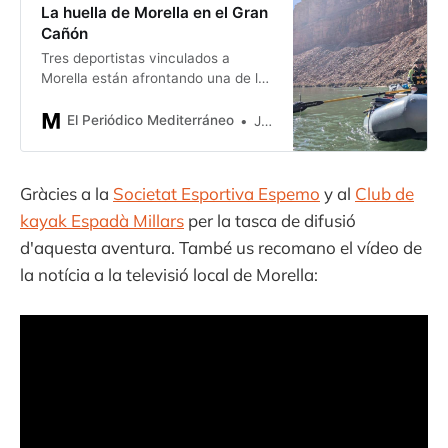
La huella de Morella en el Gran
Cañón
Tres deportistas vinculados a
Morella están afrontando una de las
travesías fluviales más duras del
mundo, descendiendo el Gran
El Periódico Mediterráneo
Javier Ortí
Cañón del Colorado en pleno
invierno y sin apoyo del exterior.
Gràcies a la
Societat Esportiva Espemo
y al
Club de
kayak Espadà Millars
per la tasca de difusió
d'aquesta aventura. També us recomano el vídeo de
la notícia a la televisió local de Morella: