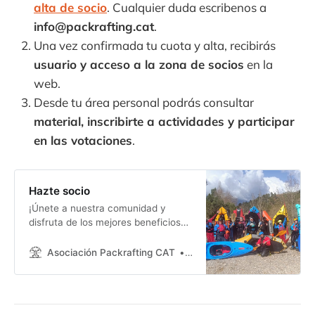
alta de socio
. Cualquier duda escribenos a
info@packrafting.cat
.
Una vez confirmada tu cuota y alta, recibirás
usuario y acceso a la zona de socios
en la
web.
Desde tu área personal podrás consultar
material, inscribirte a actividades y participar
en las votaciones
.
Hazte socio
¡Únete a nuestra comunidad y
disfruta de los mejores beneficios
para amantes del packrafting!
Como socio, formarás parte de una
Asociación Packrafting CAT
Packrafting
asociación comprometida con la
promoción segura y responsable
del packrafting. ¡Me apunto! Hazte
socio aquí Información de la