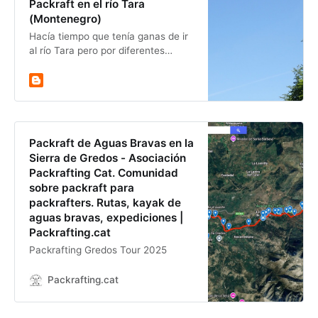
Packraft en el río Tara
(Montenegro)
Hacía tiempo que tenía ganas de ir
al río Tara pero por diferentes
circunstancias no ha sido posible
hasta este mes de julio del 24. La
únic…
Packraft de Aguas Bravas en la
Sierra de Gredos - Asociación
Packrafting Cat. Comunidad
sobre packraft para
packrafters. Rutas, kayak de
aguas bravas, expediciones |
Packrafting.cat
Packrafting Gredos Tour 2025
Packrafting.cat