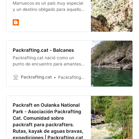
Marruecos es un país muy especial
y un destino obligado para aquellos
que deseen hacer packraft en un
entorno poco antropizado. Cuando
cuen…
Packrafting.cat - Balcanes
Packrafting.cat nació como un
punto de encuentro para amantes
del packraft, el kayak y los
deportes de agua. En diciembre de
Packrafting.cat
Packrafting sur la rivière Neretva. Bosnie-Herzégovine
2025 el proyecto dio un paso más y
se constituyó oficialmente como
Asociación, para impulsar la
comunidad, promover la seguri
Packraft en Oulanka National
Park - Asociación Packrafting
Cat. Comunidad sobre
packraft para packrafters.
Rutas, kayak de aguas bravas,
expediciones | Packrafting.cat