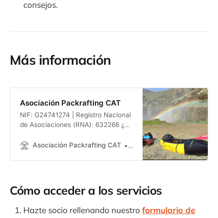
consejos.
Más información
Asociación Packrafting CAT
NIF: G24741274 | Registro Nacional
de Asociaciones (RNA): 632266 ¿
Te INTERESA HAZERTE SOCIO ?
¡Hazte socio! Formulario
Asociación Packrafting CAT
Packrafting
Packrafting.cat nació como un
punto de encuentro para quienes
sentimos los ríos, los lagos y el mar
como nuestro terreno de juego.
Cómo acceder a los servicios
Empezó como una comunidad
abierta, creada por y para amantes
Hazte socio rellenando nuestro
formulario de
del packraft,