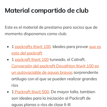
asociación * Nombre: Asociación
Packrafting cat * NIF: G12345678 *
Material compartido de club
Número de registro oficial: Registro
Este es el material de prestamo para socios que de
momento disponemos como club:
1
packrafts Itiwit 100
. Ideales para provar
que es
esto del packraft
1
packraft Itiwit 100
tuneado, el Catraft.
Conversión del packraft Decathlon Itiwit 100 en
un autovaciable de aguas bravas
sorprendente
artilugio con el que se pueden realizar grandes
ríos
1
Packraft Itiwit 500
. De mayor talla, tambien
son ideales para la iniciación al Packraft de
aguas planas o ríos de clase II-III