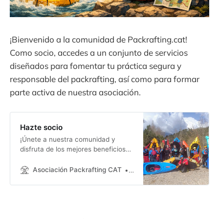
¡Bienvenido a la comunidad de Packrafting.cat!
Como socio, accedes a un conjunto de servicios
diseñados para fomentar tu práctica segura y
responsable del packrafting, así como para formar
parte activa de nuestra asociación.
Hazte socio
¡Únete a nuestra comunidad y
disfruta de los mejores beneficios
para amantes del packrafting!
Como socio, formarás parte de una
Asociación Packrafting CAT
Packrafting
asociación comprometida con la
promoción segura y responsable
del packrafting. ¡Me apunto! Hazte
socio aquí Información de la
asociación * Nombre: Asociación