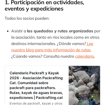
1. Participación en actividades,
Packrafting cat * NIF: G12345678 *
eventos y expediciones
Número de registro oficial: Registro
Todos los socios pueden:
Asistir a
las quedadas y rutas organizadas
por
la asociación, tanto en ríos locales como en otros
destinos internacionales. ¿Dónde vamos?
Lee
nuestro blog para más información de rutas
.
¿Cúando vamos? Consulta nuestro
calendario
.
Calendario Packraft y Kayak
2026 - Asociación Packrafting
Cat. Comunidad sobre
packraft para packrafters.
Rutas, kayak de aguas bravas,
expediciones | Packrafting.cat
Eventos de packraft, kayak y otros