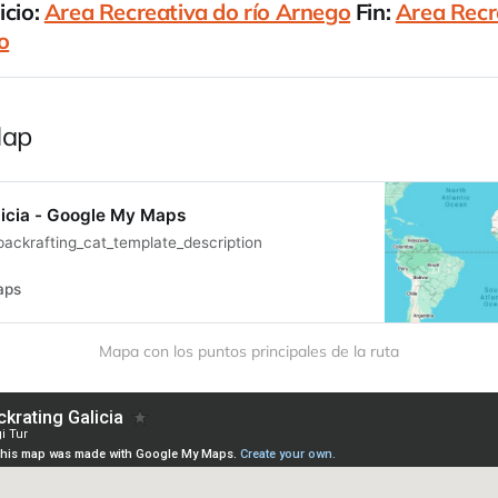
cio: 
Area Recreativa do río Arnego
 Fin: 
Area Recre
o
Región
Galicia
Subregión
Lugo
Río
Arnego
Cuenca hid
áfica Galicia Costa
Map
Area Recreativa do río Arnego
Area Re
Area Recreativa do río Arnego
Packrafti
licia - Google My Maps
ckrafting_cat_template_description
aps
Mapa con los puntos principales de la ruta