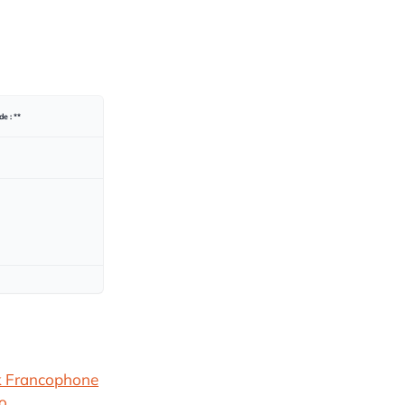
e : **
k Francophone
o