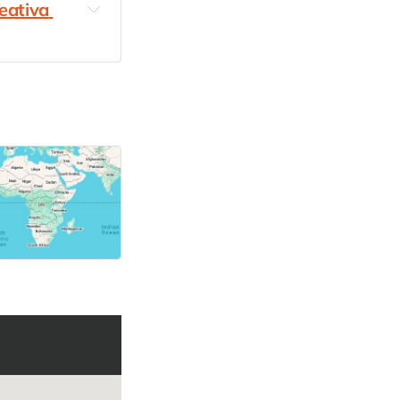
ativa 
rográfica
creativa do río 
ng Galicia