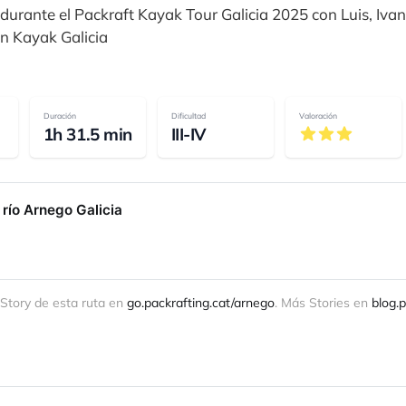
durante el Packraft Kayak Tour Galicia 2025 con Luis, Iva
n Kayak Galicia
Duración
Dificultad
Valoración
1h 31.5 min
III-IV
río Arnego Galicia
 Story de esta ruta en 
go.packrafting.cat/arnego
. Más Stories en 
blog.p