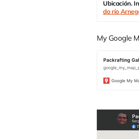
Ubicación. Ini
do río Arneg
País
España
Cuenca Hidrogr
My Google 
Arnego
Packrafting Ga
google_my_map_pa
Google My M