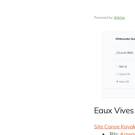
Powered by
Wikiloc
Whitewater Guid
Level: III(IV)
Min: 8
Good: 30
Max: 50
Eaux Vives
Site Canoe Kaya
Río:
Arneg