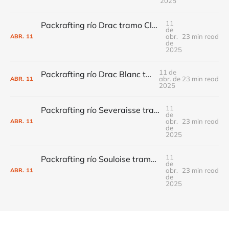
2025
11
Packrafting río Drac tramo Clasico Mekong Camping a Puente
de
abr.
23 min read
ABR.
11
de
2025
11 de
Packrafting río Drac Blanc tramo Tramo clásico
abr. de
23 min read
ABR.
11
2025
11
Packrafting río Severaisse tramo Clásico Le Bourg a puente antes presa
de
abr.
23 min read
ABR.
11
de
2025
11
Packrafting río Souloise tramo De les Gorges de l'Infernet al pantano de Sautet
de
abr.
23 min read
ABR.
11
de
2025