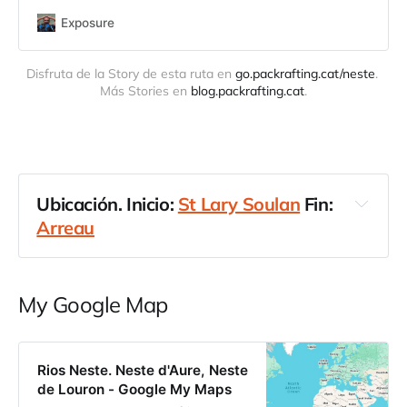
Exposure
Disfruta de la Story de esta ruta en 
go.packrafting.cat/neste
. 
Más Stories en 
blog.packrafting.cat
.
Ubicación. Inicio: 
St Lary Soulan
 Fin: 
Arreau
País
Francia
Región
Pirineos centrales
Subregión
Neste
Río
Neste Aure
Cuenca 
My Google Map
hidrográfica
Neste
La Neste d'Aure
St Lary Soulan
Arreau
Rios Neste. Neste d'Aure, Neste
Rios Neste. Neste d'Aure, Neste de 
de Louron - Google My Maps
Louron