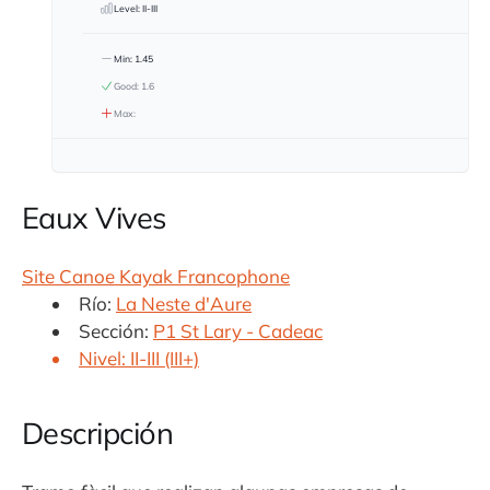
Level: II-III
Min: 1.45
Good: 1.6
Max:
Eaux Vives
Site Canoe Kayak Francophone
Río:
La Neste d'Aure
Sección:
P1 St Lary - Cadeac
Nivel: II-III (III+)
Descripción