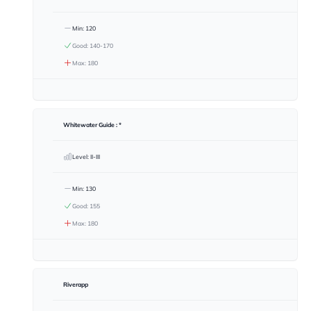
Min: 120
Good: 140-170
Max: 180
Whitewater Guide : *
Level: II-III
Min: 130
Good: 155
Max: 180
Riverapp