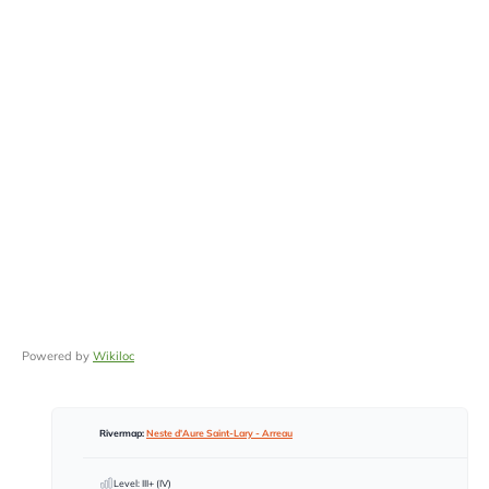
Powered by
Wikiloc
Rivermap:
Neste d'Aure Saint-Lary - Arreau
Level: III+ (IV)