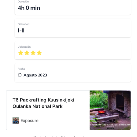
Duración
4h 0 min
Dificultad
I-II
Valoración
Fecha
Agosto 2023
T6 Packrafting Kuusinkijoki
Oulanka National Park
Exposure