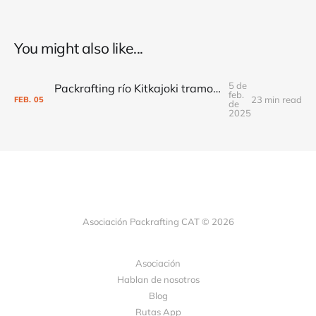
You might also like...
5 de
Packrafting río Kitkajoki tramo T4 Kaïla - Harjakoski rapids to Base camp Oulanka Beach
feb.
23 min read
FEB.
05
de
2025
Asociación Packrafting CAT © 2026
Asociación
Hablan de nosotros
Blog
Rutas App