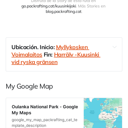
Disfruta de la Story de esta ruta en 
go.packrafting.cat/kuusinkijoki
. Más Stories en 
blog.packrafting.cat
.
Ubicación. Inicio: 
Myllykosken 
Voimalaitos
 Fin: 
Harrälv -Kuusinki 
vid ryska gränsen
País
Finlandia
Región
Oulanka NP
Subregión
Oulankajoki
Río
Kuusinkijoki
My Google Map
Cuenca hidrográfica
Kuusinkijoki
Kuusinkijoki
Myllykosken Voimalaitos
Harrälv -
Oulanka National Park - Google
Kuusinki vid ryska gränsen
My Maps
Oulanka National Park
google_my_map_packrafting_cat_te
mplate_description