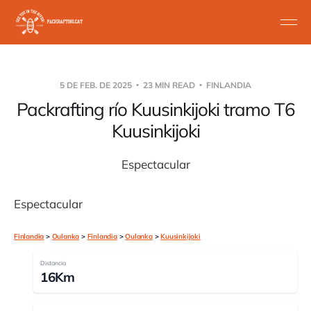
5 DE FEB. DE 2025
23 MIN READ
FINLANDIA
Packrafting río Kuusinkijoki tramo T6
Kuusinkijoki
Espectacular
Espectacular
Finlandia
>
Oulanka
>
Finlandia
>
Oulanka
>
Kuusinkijoki
Distancia
16Km