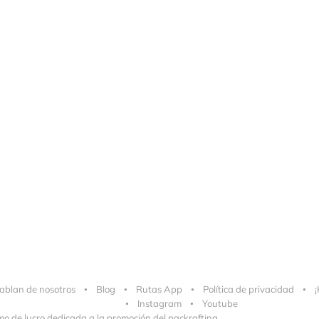
ablan de nosotros
Blog
Rutas App
Política de privacidad
¡
Instagram
Youtube
e lucro dedicada a la promoción del packrafting.