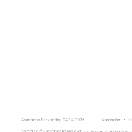
Asociación Packrafting CAT © 2026
Asociación
H
ASOCIACIÓN PACKRAFTING CAT es una organización sin ánimo d