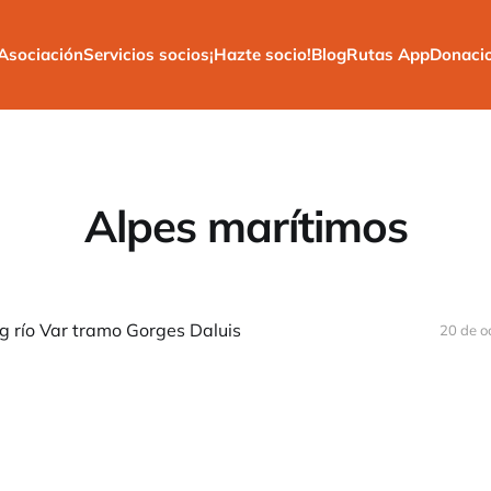
Asociación
Servicios socios
¡Hazte socio!
Blog
Rutas App
Donaci
Alpes marítimos
g río Var tramo Gorges Daluis
20 de o