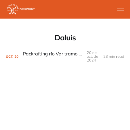
Daluis
20 de
Packrafting río Var tramo Gorges Daluis
oct. de
23 min read
OCT.
20
2024