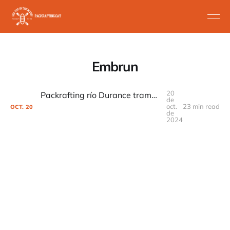
Embrun
20
Packrafting río Durance tramo Clásico tramo final Gil a Embrun
de
oct.
23 min read
OCT.
20
de
2024