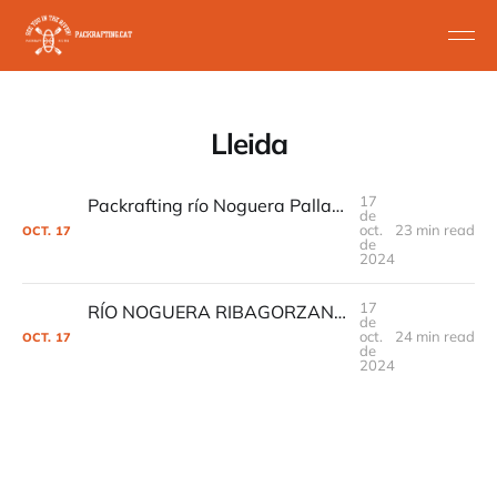
Lleida
17
Packrafting río Noguera Pallaresa tramo Clasico de Llavorsí a Sort
de
oct.
23 min read
OCT.
17
de
2024
17
RÍO NOGUERA RIBAGORZANA - CONGOST DE MONTREBEI
de
oct.
24 min read
OCT.
17
de
2024