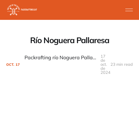
Río Noguera Pallaresa
17
Packrafting río Noguera Pallaresa tramo Clasico de Llavorsí a Sort
de
oct.
23 min read
OCT.
17
de
2024