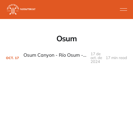
Osum
17 de
Osum Canyon - Río Osum - Albania - Berat
oct. de
17 min read
OCT.
17
2024