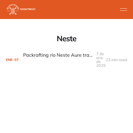
Neste
7 de
Packrafting río Neste Aure tramo St Lary Soulan a Arreau
ene.
23 min read
ENE.
07
de
2025